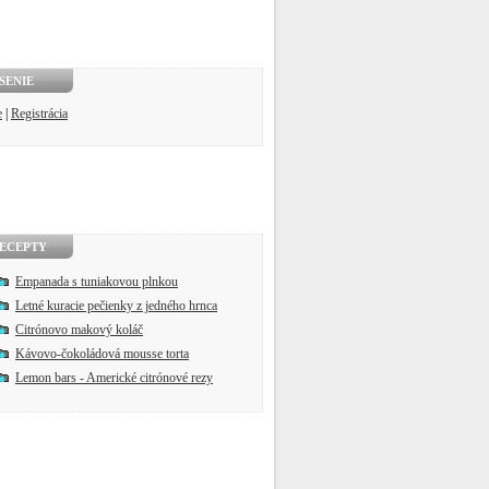
SENIE
e
|
Registrácia
ECEPTY
Empanada s tuniakovou plnkou
Letné kuracie pečienky z jedného hrnca
Citrónovo makový koláč
Kávovo-čokoládová mousse torta
Lemon bars - Americké citrónové rezy