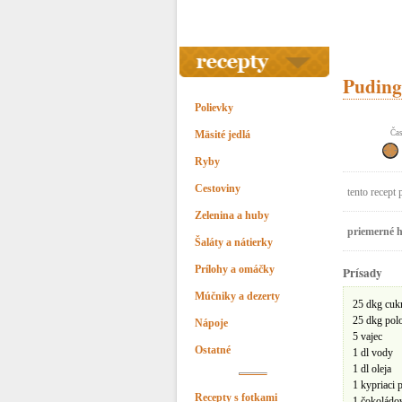
Puding
Polievky
Mäsité jedlá
Čas
Ryby
Cestoviny
tento recept 
Zelenina a huby
priemerné h
Šaláty a nátierky
Prílohy a omáčky
Prísady
Múčniky a dezerty
25 dkg cuk
25 dkg pol
Nápoje
5 vajec
Ostatné
1 dl vody
1 dl oleja
1 kypriaci 
Recepty s fotkami
1 čokoládo