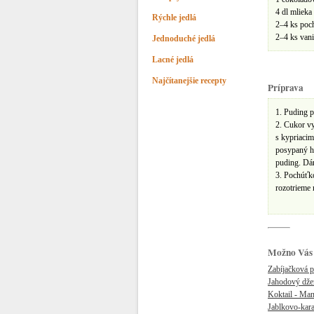
4 dl mlieka
Rýchle jedlá
2–4 ks poc
2–4 ks van
Jednoduché jedlá
Lacné jedlá
Najčítanejšie recepty
Príprava
1. Puding 
2. Cukor v
s kypriaci
posypaný h
puding. Dá
3. Pochúťk
rozotrieme
Možno Vás 
Zabíjačková 
Jahodový dže
Koktail - Man
Jablkovo-kar