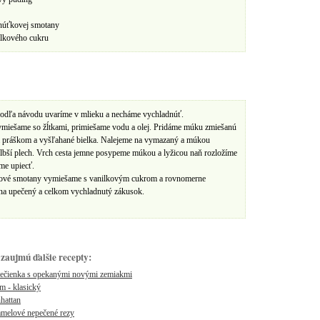
húťkovej smotany
ilkového cukru
podľa návodu uvaríme v mlieku a necháme vychladnúť.
ymiešame so žĺtkami, primiešame vodu a olej. Pridáme múku zmiešanú
m práškom a vyšľahané bielka. Nalejeme na vymazaný a múkou
lbší plech. Vrch cesta jemne posypeme múkou a lyžicou naň rozložíme
me upiecť.
ové smotany vymiešame s vanilkovým cukrom a rovnomerne
 na upečený a celkom vychladnutý zákusok.
zaujmú ďalšie recepty:
pečienka s opekanými novými zemiakmi
m - klasický
hattan
amelové nepečené rezy