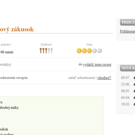
PRIHLÁ
ový zákusok
Prihláseni
 prípravy
Zložitosť
Cena
60 minút
pridal(a)
vytlačiť tento recept
NOVÉ R
odnotenie receptu
zatiaľ nehodnotené |
ohodnoť!
09.07.
25.06.
08.05.
04.04.
ru
19.03.
ohrubej múky
prášok
vý puding