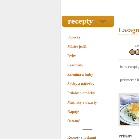
Lasagn
Polievky
Mäsité jedlá
Čas
Ryby
Cestoviny
tento recept 
Zelenina a huby
priemerné h
Šaláty a nátierky
Prílohy a omáčky
Múčniky a dezerty
Nápoje
Ostatné
Prísady
Recepty s fotkami