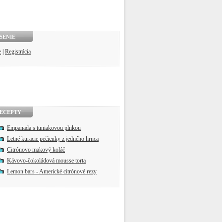
SENIE
e
|
Registrácia
ECEPTY
Empanada s tuniakovou plnkou
Letné kuracie pečienky z jedného hrnca
Citrónovo makový koláč
Kávovo-čokoládová mousse torta
Lemon bars - Americké citrónové rezy