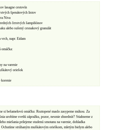
​kov lasagne cestovín
erstvých špenátových listov
r​a​ Niva
tredných čerstvých šampiňónov
naku alebo sušený cesnakový granulát
a vrch, napr. Eidam
 omáčka:
ny na varenie
uškátový oriešok
 korenie​
me​ si​ bešamelovú omáčku: ​Roztopené maslo zasypeme múkou. Za
šnia urobíme svetlú zápražku, pozor, nesmie zhnednúť! Stiahneme z
áleho miešania prilejeme studenú smotanu na varenie, dohladka
 Ochutíme strúhaným muškátovým orieškom, mletým bielym alebo