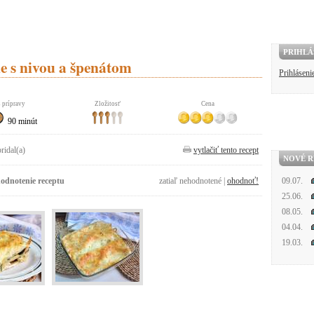
PRIHLÁ
e s nivou a špenátom
Prihláseni
 prípravy
Zložitosť
Cena
90 minút
pridal(a)
vytlačiť tento recept
NOVÉ R
odnotenie receptu
zatiaľ nehodnotené |
ohodnoť!
09.07.
25.06.
08.05.
04.04.
19.03.