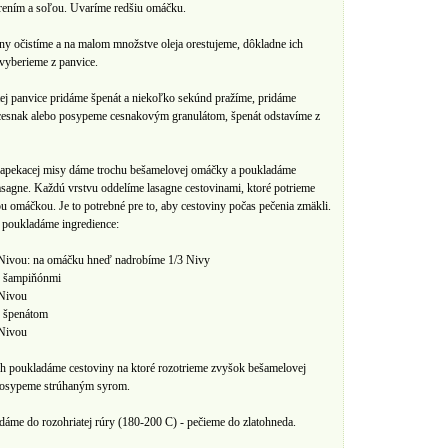
rením a soľou. Uvaríme redšiu omáčku.
y očistíme a na malom množstve olej​a​ orestujeme, dôkladne ich
vyberieme z panvice.
stej panvice pridáme špenát a ​niekoľko sekúnd pražíme, pr​i​dáme
cesnak alebo posypeme cesnakovým granulátom, špenát ​odstavíme z
zapekacej misy dáme ​trochu bešamelovej omáčky a poukladáme​
asagne. Každ​ú​ vrstvu ​oddelíme ​lasagne cestov​inami, ktoré​ ​po​t​​rieme
 omáčkou. Je to potrebné pre to, aby cestoviny počas pečenia zmäkli.
poukladáme ingredience:
 Nivou: na omáčku hneď​ nadrobíme 1/3 Nivy
so šampiňónmi
 Nivou
o špenátom
Nivou​​
 vrch​ poukladáme ​cestoviny na ktoré ​rozotrieme ​zvyšok bešamelovej
osypeme strúhaným syrom.
dáme do rozohriatej rúry (180-200 C) - ​pečieme do zlatohneda.