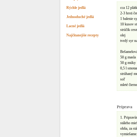
Rýchle jedlá
cca 12 plát
2-3 hrsti č
Jednoduché jedlá
1 balenie sy
10 kusov s
Lacné jedlá
strúčik ces
Najčítanejšie recepty
olej
tvrdý syr n
Bešamelová
50 g masla
50 g múky
0,5 l smota
strúhaný m
soľ
mleté čierne
Príprava
1. Pripraví
stáleho mie
ohňa, za st
vymiešame.