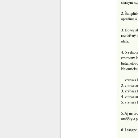
čiernym ko
2. Šampiňón
opražíme a 
3. Do tej i
roztlačený 
ohňa.
4. Na dno 
cestoviny​ l
bešamelovou
Na omáčku 
1. vrstva s
2. vrstva 
3. vrstva s
4. vrstva s
5. vrstva s 
5.​ Aj​ ​n​a
omáčky a p
6. Lasagne 