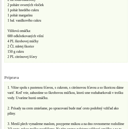
2 poháre ovsených vločiek
1 pohár hnedého cukru
1 pohár margarínu
1 bal. vanilkového cukru
Višňová omáčka:
600 odkôstkovaných višní
4 PL škrobovej múčky
2 ČL mletej škorice
150 g cukru
2 PL citrónovej šťavy
Príprava
1. Višne spolu s pustenou šťavou, s cukrom, s citrónovou šťavou a so škoricou dáme
variť. Keď vrie, zahustíme so škrobovou múčkou, ktorú sme rozhabarkovali v trošku
vody. Uvaríme hustú omáčku.
2. Prísady na cesto zmiešame, po spracovaní bude mať cesto podobný vzhľad ako
piliny.
3. Menší plech vymažeme maslom, posypeme múkou a na dno rovnomerne rozložíme