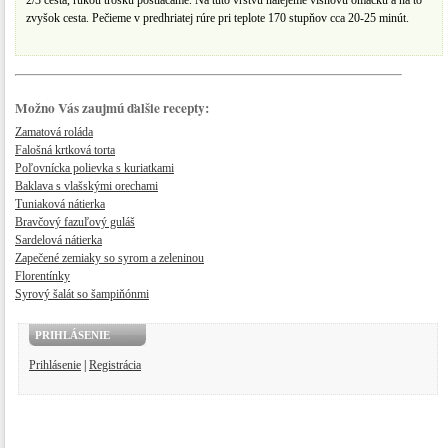
2/3 cesta, rukou trošku postláčame. Na túto vrstvu nalejeme višňovú omáčku a na to
zvyšok cesta. Pečieme v predhriatej rúre pri teplote 170 stupňov cca 20-25 minút.
Možno Vás zaujmú ďalšie recepty:
Zamatová roláda
Falošná krtková torta
Poľovnícka polievka s kuriatkami
Baklava s vlašskými orechami
Tuniaková nátierka
Bravčový fazuľový guláš
Sardelová nátierka
Zapečené zemiaky so syrom a zeleninou
Florentínky
Syrový šalát so šampiňónmi
PRIHLÁSENIE
Prihlásenie
|
Registrácia