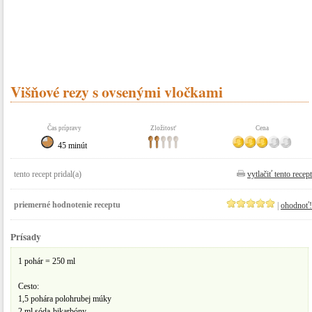
Višňové rezy s ovsenými vločkami
Čas prípravy
Zložitosť
Cena
45 minút
tento recept pridal(a)
vytlačiť tento recept
priemerné hodnotenie receptu
|
ohodnoť!
Prísady
1 pohár = 250 ml
Cesto:
1,5 pohára polohrubej múky
2 ml sóda-bikarbóny