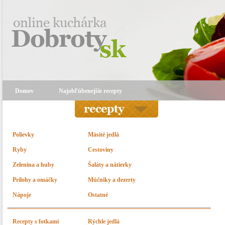
Domov
Najobľúbenejšie recepty
Polievky
Mäsité jedlá
Ryby
Cestoviny
Zelenina a huby
Šaláty a nátierky
Prílohy a omáčky
Múčniky a dezerty
Nápoje
Ostatné
Recepty s fotkami
Rýchle jedlá