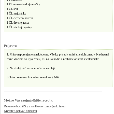
1 PL worcesterskej omáčky
1 ČL soli
1 ČL majoránky
1 ČL čierneho korenia
1 ČL drvenej rasce
1 ČL sladkej papriky
Príprava
1. Mäso naporcujeme a naklepeme. Všetky prísady zmiešame dohromady. Naklepané
rezne vložíme do tejto zmesi, asi na 24 hodín a necháme odležať v chladničke.
2. Na druhý deň rezne upečieme na oleji.
Príloha: zemiaky, hranolky, zeleninový šalát.
Možno Vás zaujmú ďalšie recepty:
Dukátové buchtičky s vanilkovo-rumovým krémom
Krevety s pálivou omáčkou