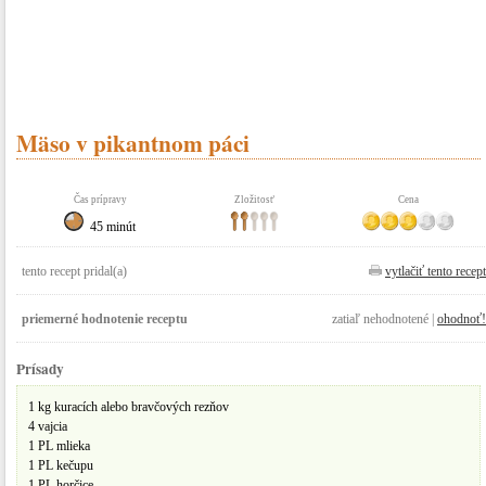
Mäso v pikantnom páci
Čas prípravy
Zložitosť
Cena
45 minút
tento recept pridal(a)
vytlačiť tento recept
priemerné hodnotenie receptu
zatiaľ nehodnotené |
ohodnoť!
Prísady
1 kg kuracích alebo bravčových rezňov
4 vajcia
1 PL mlieka
1 PL kečupu
1 PL horčice