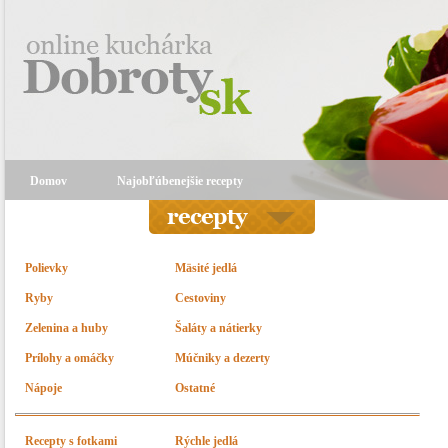
Domov
Najobľúbenejšie recepty
Polievky
Mäsité jedlá
Ryby
Cestoviny
Zelenina a huby
Šaláty a nátierky
Prílohy a omáčky
Múčniky a dezerty
Nápoje
Ostatné
Recepty s fotkami
Rýchle jedlá