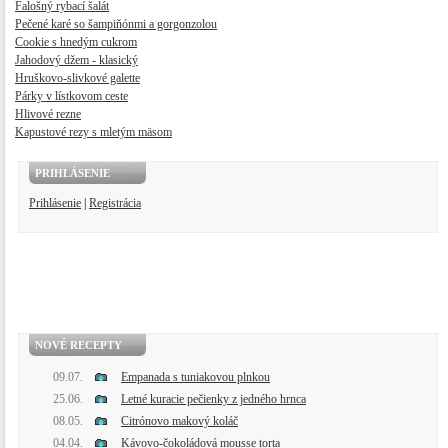
Falošný rybací šalát
Pečené karé so šampiňónmi a gorgonzolou
Cookie s hnedým cukrom
Jahodový džem - klasický
Hruškovo-slivkové galette
Párky v lístkovom ceste
Hlivové rezne
Kapustové rezy s mletým mäsom
PRIHLÁSENIE
Prihlásenie
|
Registrácia
NOVÉ RECEPTY
09.07.
Empanada s tuniakovou plnkou
25.06.
Letné kuracie pečienky z jedného hrnca
08.05.
Citrónovo makový koláč
04.04.
Kávovo-čokoládová mousse torta