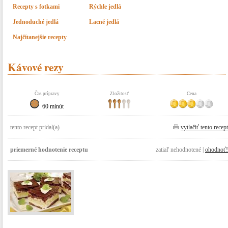
Recepty s fotkami
Rýchle jedlá
Jednoduché jedlá
Lacné jedlá
Najčítanejšie recepty
Kávové rezy
Čas prípravy
Zložitosť
Cena
60 minút
tento recept pridal(a)
vytlačiť tento recept
priemerné hodnotenie receptu
zatiaľ nehodnotené |
ohodnoť!