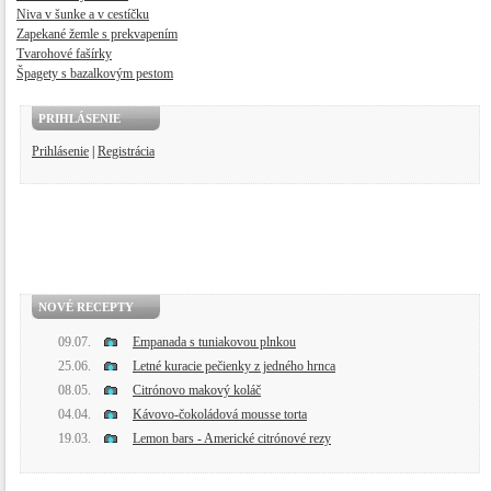
Niva v šunke a v cestíčku
Zapekané žemle s prekvapením
Tvarohové fašírky
Špagety s bazalkovým pestom
PRIHLÁSENIE
Prihlásenie
|
Registrácia
NOVÉ RECEPTY
09.07.
Empanada s tuniakovou plnkou
25.06.
Letné kuracie pečienky z jedného hrnca
08.05.
Citrónovo makový koláč
04.04.
Kávovo-čokoládová mousse torta
19.03.
Lemon bars - Americké citrónové rezy