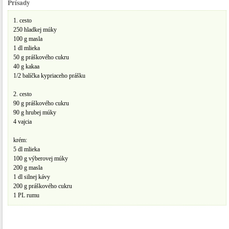
Prísady
1. cesto
250 hladkej múky
100 g masla
1 dl mlieka
50 g práškového cukru
40 g kakaa
1/2 balíčka kypriaceho prášku
2. cesto
90 g práškového cukru
90 g hrubej múky
4 vajcia
krém:
5 dl mlieka
100 g výberovej múky
200 g masla
1 dl silnej kávy
200 g práškového cukru
1 PL rumu