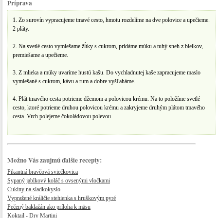
Príprava
1. Zo surovín vypracujeme tmavé cesto, hmotu rozdelíme na dve polovice a upečieme.
2 pláty.
2. Na svetlé cesto vymiešame žĺtky s cukrom, pridáme múku a tuhý sneh z bielkov,
premiešame a upečieme.
3. Z mlieka a múky uvaríme hustú kašu. Do vychladnutej kaše zapracujeme maslo
vymiešané s cukrom, kávu a rum a dobre vyšľaháme.
4. Plát tmavého cesta potrieme džemom a polovicou krému. Na to položíme svetlé
cesto, ktoré potrieme druhou polovicou krému a zakryjeme druhým plátom tmavého
cesta. Vrch polejeme čokoládovou polevou.
Možno Vás zaujmú ďalšie recepty:
Pikantná bravčová sviečkovica
Sypaný jablkový koláč s ovsenými vločkami
Cukiny na sladkokyslo
Vypražené králičie stehienka s hruškovým pyré
​Pečený baklažán ako príloha k mäsu
Koktail - Dry Martini