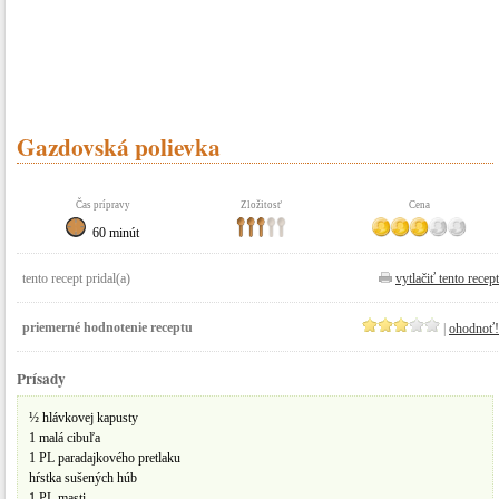
Gazdovská polievka
Čas prípravy
Zložitosť
Cena
60 minút
tento recept pridal(a)
vytlačiť tento recept
priemerné hodnotenie receptu
|
ohodnoť!
Prísady
½ hlávkovej kapusty
1 malá cibuľa
1 PL paradajkového pretlaku
hŕstka sušených húb
1 PL masti