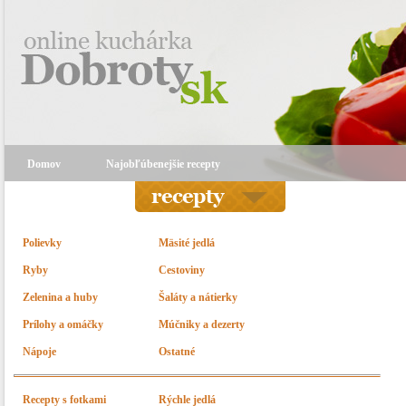
Domov
Najobľúbenejšie recepty
Polievky
Mäsité jedlá
Ryby
Cestoviny
Zelenina a huby
Šaláty a nátierky
Prílohy a omáčky
Múčniky a dezerty
Nápoje
Ostatné
Recepty s fotkami
Rýchle jedlá