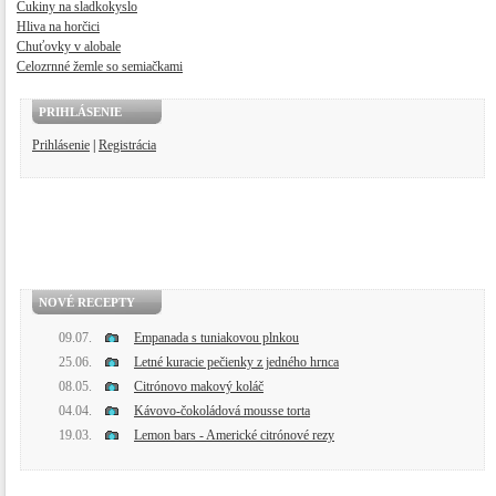
Cukiny na sladkokyslo
Hliva na horčici
Chuťovky v alobale
Celozrnné žemle so semiačkami
PRIHLÁSENIE
Prihlásenie
|
Registrácia
NOVÉ RECEPTY
09.07.
Empanada s tuniakovou plnkou
25.06.
Letné kuracie pečienky z jedného hrnca
08.05.
Citrónovo makový koláč
04.04.
Kávovo-čokoládová mousse torta
19.03.
Lemon bars - Americké citrónové rezy