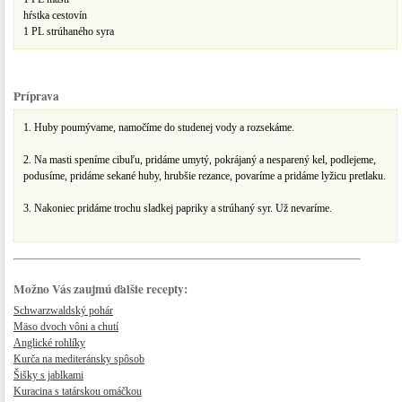
hŕstka cestovín
1 PL strúhaného syra
Príprava
1. Huby poumývame, namočíme do studenej vody a rozsekáme.
2. Na masti speníme cibuľu, pridáme umytý, pokrájaný a nesparený kel, podlejeme,
podusíme, pridáme sekané huby, hrubšie rezance, povaríme a pridáme lyžicu pretlaku.
3. Nakoniec pridáme trochu sladkej papriky a strúhaný syr. Už nevaríme.
Možno Vás zaujmú ďalšie recepty:
Schwarzwaldský pohár
Mäso dvoch vôni a chutí
Anglické rohlíky
Kurča na mediteránsky spôsob
Šišky s jablkami
Kuracina s tatárskou omáčkou