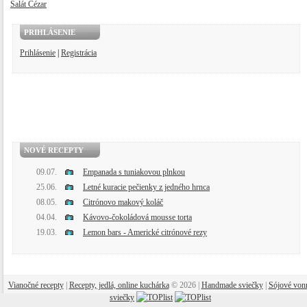
Šalát Cézar
PRIHLÁSENIE
Prihlásenie
|
Registrácia
NOVÉ RECEPTY
09.07.
Empanada s tuniakovou plnkou
25.06.
Letné kuracie pečienky z jedného hrnca
08.05.
Citrónovo makový koláč
04.04.
Kávovo-čokoládová mousse torta
19.03.
Lemon bars - Americké citrónové rezy
Vianočné recepty
|
Recepty, jedlá, online kuchárka
© 2026 |
Handmade sviečky
|
Sójové von
sviečky