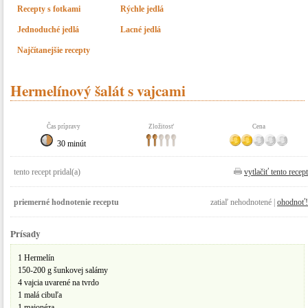
Recepty s fotkami
Rýchle jedlá
Jednoduché jedlá
Lacné jedlá
Najčítanejšie recepty
Hermelínový šalát s vajcami
Čas prípravy
Zložitosť
Cena
30 minút
tento recept pridal(a)
vytlačiť tento recept
priemerné hodnotenie receptu
zatiaľ nehodnotené |
ohodnoť!
Prísady
1 Hermelín
150-200 g šunkovej salámy
4 vajcia uvarené na tvrdo
1 malá cibuľa
1 majonéza