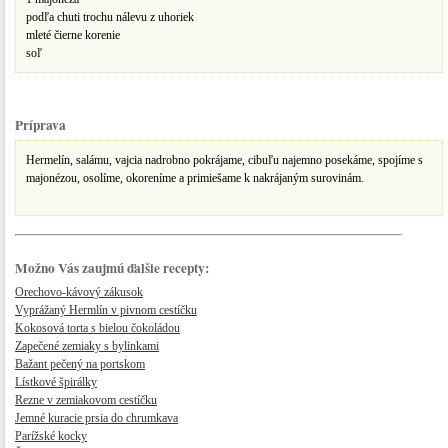
podľa chuti trochu nálevu z uhoriek
mleté čierne korenie
soľ
Príprava
Hermelín, salámu, vajcia nadrobno pokrájame, cibuľu najemno posekáme, spojíme s
majonézou, osolíme, okoreníme a primiešame k nakrájaným surovinám.
Možno Vás zaujmú ďalšie recepty:
Orechovo-kávový zákusok
Vyprážaný Hermlín v pivnom cestíčku
Kokosová torta s bielou čokoládou
Zapečené zemiaky s bylinkami
Bažant pečený na portskom
Lístkové špirálky
Rezne v zemiakovom cestíčku
Jemné kuracie prsia do chrumkava
Parížské kocky