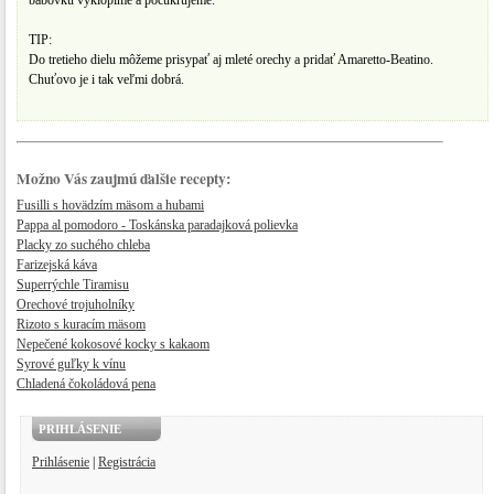
bábovku vyklopíme a pocukrujeme.
TIP:
Do tretieho dielu môžeme prisypať aj mleté orechy a pridať Amaretto-Beatino.
Chuťovo je i tak veľmi dobrá.
Možno Vás zaujmú ďalšie recepty:
Fusilli s hovädzím mäsom a hubami
Pappa al pomodoro - Toskánska paradajková polievka
Placky zo suchého chleba
Farizejská káva
Superrýchle Tiramisu
Orechové trojuholníky
Rizoto s kuracím mäsom
Nepečené kokosové kocky s kakaom
Syrové guľky k vínu
Chladená čokoládová pena
PRIHLÁSENIE
Prihlásenie
|
Registrácia