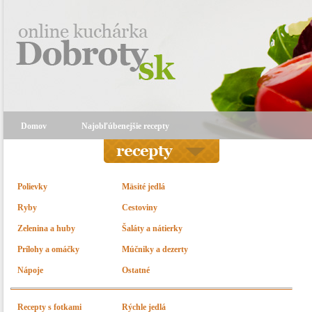
Domov
Najobľúbenejšie recepty
Polievky
Mäsité jedlá
Ryby
Cestoviny
Zelenina a huby
Šaláty a nátierky
Prílohy a omáčky
Múčniky a dezerty
Nápoje
Ostatné
Recepty s fotkami
Rýchle jedlá