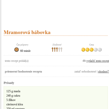
Mramorová bábovka
Čas prípravy
Zložitosť
Cena
60 minút
tento recept pridal(a)
vytlačiť tento recept
priemerné hodnotenie receptu
zatiaľ nehodnotené |
ohodnoť!
Prísady
125 g masla
240 g cukru
5 žĺtkov
citrónová kôra
250 ml smotany