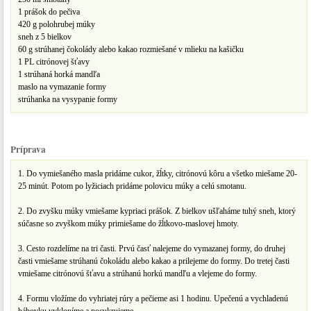
1 prášok do pečiva
420 g polohrubej múky
sneh z 5 bielkov
60 g strúhanej čokolády alebo kakao rozmiešané v mlieku na kašičku
1 PL citrónovej šťavy
1 strúhaná horká mandľa
maslo na vymazanie formy
strúhanka na vysypanie formy
Príprava
1. Do vymiešaného masla pridáme cukor, žĺtky, citrónovú kôru a všetko miešame 20-
25 minút. Potom po lyžiciach pridáme polovicu múky a celú smotanu.
2. Do zvyšku múky vmiešame kypriaci prášok. Z bielkov ušľaháme tuhý sneh, ktorý
súčasne so zvyškom múky primiešame do žĺtkovo-maslovej hmoty.
3. Cesto rozdelíme na tri časti. Prvú časť nalejeme do vymazanej formy, do druhej
časti vmiešame strúhanú čokoládu alebo kakao a prilejeme do formy. Do tretej časti
vmiešame citrónovú šťavu a strúhanú horkú mandľu a vlejeme do formy.
4. Formu vložíme do vyhriatej rúry a pečieme asi 1 hodinu. Upečenú a vychladenú