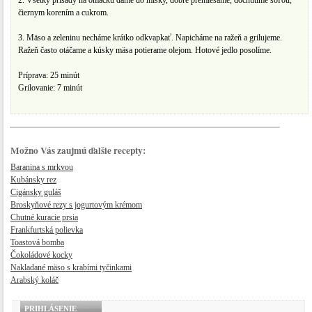
2. Všetky prísady na omáčku dáme do misky, dobre premiešame, dochutíme soľou,
čiernym korením a cukrom.
3. Mäso a zeleninu necháme krátko odkvapkať. Napicháme na ražeň a grilujeme.
Ražeň často otáčame a kúsky mäsa potierame olejom. Hotové jedlo posolíme.
Príprava: 25 minút
Grilovanie: 7 minút
Možno Vás zaujmú ďalšie recepty:
Baranina s mrkvou
Kubánsky rez
Cigánsky guláš
Broskyňové rezy s jogurtovým krémom
Chutné kuracie prsia
Frankfurtská polievka
Toastová bomba
Čokoládové kocky
Nakladané mäso s krabími tyčinkami
Arabský koláč
PRIHLÁSENIE