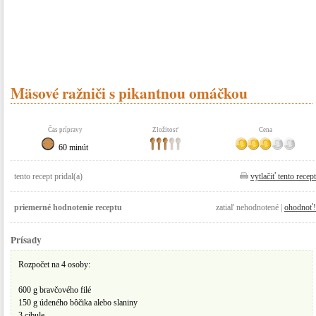
Mäsové ražniči s pikantnou omáčkou
Čas prípravy
Zložitosť
Cena
60 minút
tento recept pridal(a)
vytlačiť tento recept
priemerné hodnotenie receptu
zatiaľ nehodnotené |
ohodnoť!
Prísady
Rozpočet na 4 osoby:
600 g bravčového filé
150 g údeného bôčika alebo slaniny
3 cibule