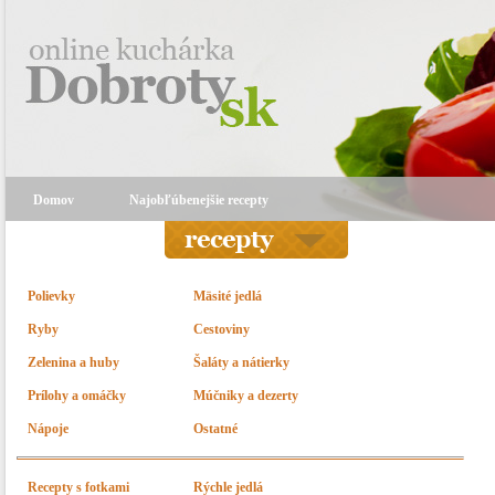
Domov
Najobľúbenejšie recepty
Polievky
Mäsité jedlá
Ryby
Cestoviny
Zelenina a huby
Šaláty a nátierky
Prílohy a omáčky
Múčniky a dezerty
Nápoje
Ostatné
Recepty s fotkami
Rýchle jedlá