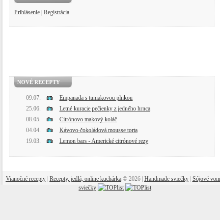
Prihlásenie
|
Registrácia
NOVÉ RECEPTY
09.07.
Empanada s tuniakovou plnkou
25.06.
Letné kuracie pečienky z jedného hrnca
08.05.
Citrónovo makový koláč
04.04.
Kávovo-čokoládová mousse torta
19.03.
Lemon bars - Americké citrónové rezy
Vianočné recepty
|
Recepty, jedlá, online kuchárka
© 2026 |
Handmade sviečky
|
Sójové von
sviečky