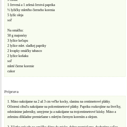
1 červená a 1 zelená čerstvá paprika
½ lyžičky mletého čierneho korenia
5 lyžíc oleja
soľ
Na omáčku:
50 g majonézy
3 lyžice kečupu
2 lyžice mlet. sladkej papriky
2 kvapky omáčky tabasco
2 lyžice koňaku
soľ
mleté čierne korenie
cukor
Príprava
1. Mäso nakrájame na 2 až 3 cm veľke kocky, slaninu na centimetrové plátky.
Očistenú cibuľu nakrájame na polcentimetrové plátky. Papriku rozkrojíme na štvrťky,
odstránime jaderníky, umyjeme ju a nakrájame na trojcentimetrové kúsky. Mäso a
zeleninu dôkladne premiešame s mletým čiernym korením a olejom.