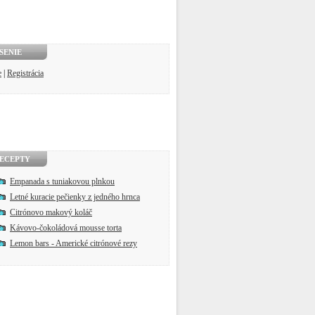
SENIE
e
|
Registrácia
ECEPTY
Empanada s tuniakovou plnkou
Letné kuracie pečienky z jedného hrnca
Citrónovo makový koláč
Kávovo-čokoládová mousse torta
Lemon bars - Americké citrónové rezy