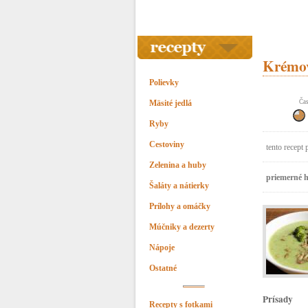
Krémov
Polievky
Mäsité jedlá
Čas
Ryby
Cestoviny
tento recept 
Zelenina a huby
priemerné h
Šaláty a nátierky
Prílohy a omáčky
Múčniky a dezerty
Nápoje
Ostatné
Prísady
Recepty s fotkami