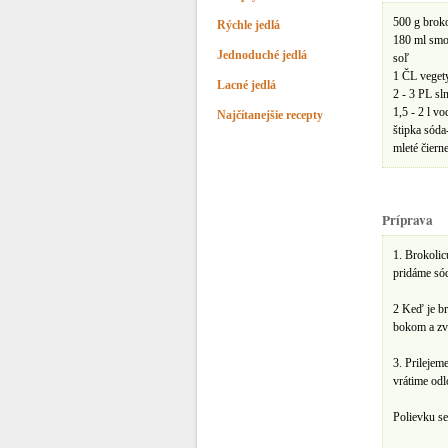
500 g broko
Rýchle jedlá
180 ml smo
Jednoduché jedlá
soľ
1 ČL veget
Lacné jedlá
2 - 3 PL s
1,5 - 2 l vo
Najčítanejšie recepty
štipka sóda
mleté čiern
Príprava
1. Brokolic
pridáme só
2 Keď je br
bokom a zv
3. Prilejem
vrátime odl
Polievku s