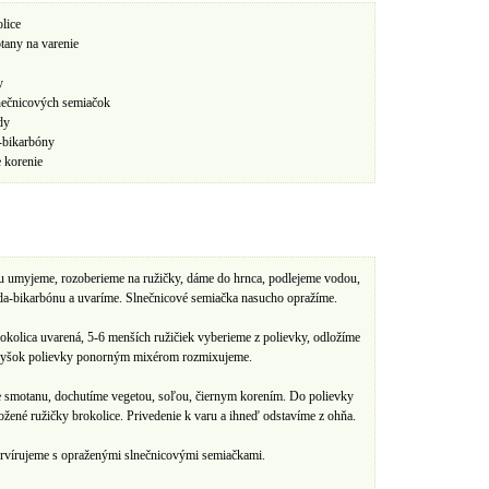
lice
tany na varenie
y
lnečnicových semiačok
dy
-bikarbóny
e korenie
u umyjeme, rozoberieme na ružičky, dáme do hrnca, podlejeme vodou,
da-bikarbónu a uvaríme. Slnečnicové semiačka nasucho opražíme.
okolica uvarená, 5-6 menších ružičiek vyberieme z polievky, odložíme
yšok polievky ponorným mixérom rozmixujeme.
e smotanu, dochutíme vegetou, soľou, čiernym korením. Do polievky
ožené ružičky brokolice. Privedenie k varu a ihneď odstavíme z ohňa.
ervírujeme s opraženými slnečnicovými semiačkami.