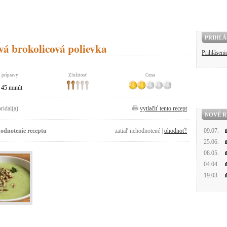
PRIHLÁ
á brokolicová polievka
Prihláseni
 prípravy
Zložitosť
Cena
45 minút
pridal(a)
vytlačiť tento recept
NOVÉ R
odnotenie receptu
zatiaľ nehodnotené |
ohodnoť!
09.07.
25.06.
08.05.
04.04.
19.03.