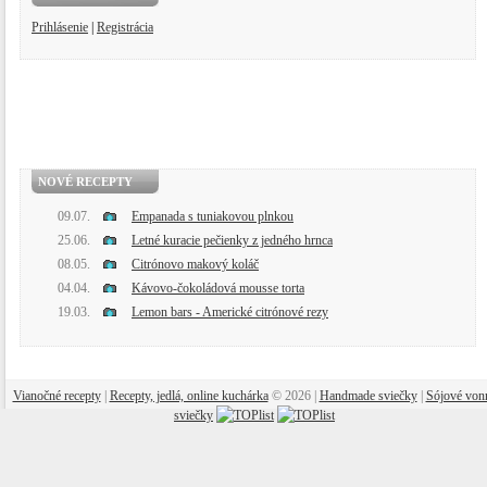
Prihlásenie
|
Registrácia
NOVÉ RECEPTY
09.07.
Empanada s tuniakovou plnkou
25.06.
Letné kuracie pečienky z jedného hrnca
08.05.
Citrónovo makový koláč
04.04.
Kávovo-čokoládová mousse torta
19.03.
Lemon bars - Americké citrónové rezy
Vianočné recepty
|
Recepty, jedlá, online kuchárka
© 2026 |
Handmade sviečky
|
Sójové von
sviečky