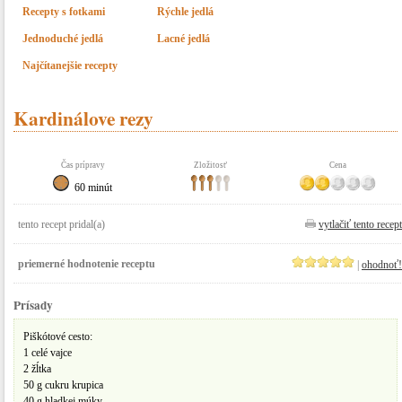
Recepty s fotkami
Rýchle jedlá
Jednoduché jedlá
Lacné jedlá
Najčítanejšie recepty
Kardinálove rezy
Čas prípravy
Zložitosť
Cena
60 minút
tento recept pridal(a)
vytlačiť tento recept
priemerné hodnotenie receptu
|
ohodnoť!
Prísady
Piškótové cesto:
1 celé vajce
2 žĺtka
50 g cukru krupica
40 g hladkej múky