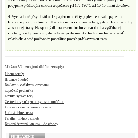
sneh. Cesto je riedke, takže sa v medzerách rozleje. Takto vytvorené pásy jemne
posypeme práškovým cukrom a upečieme pri 170-180°C asi 10-15 minút doružova.
4. Vychladnuté pásy obrátime i s papierom na čistý papier alebo vál a papier, na
ktorom sa piekli, stiahneme. Oba potrieme vrstvou marmelády, jeden z hornej a druhý
zo spodnej strany. Na spodný diel nanesieme hrubú vrstvu dotuha vyšľahanej
smotany, priklopíme horný diel a ľahko pritlačíme. Asi hodinu necháme odležať v
chladničke a pred podávaním poprášime povrch práškovým cukrom.
Možno Vás zaujmú ďalšie recepty:
Plnené tortily
Hroznový koláč
Baklava s vlašskými orechami
Zapečená pochúťka
Krehké syrové rezy
Cestovinový nákyp so syrovou omáčkou
Kurča dusené na červenom víne
Pečená debrecínska
Paratha - indický chlieb
Dusená červená kapusta – do zásoby
PRIHLÁSENIE