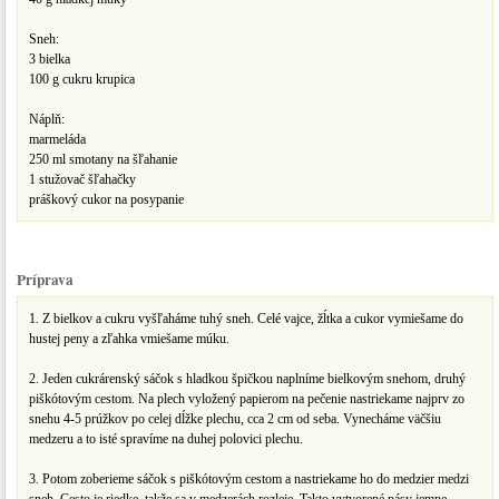
Sneh:
3 bielka
100 g cukru krupica
Náplň:
marmeláda
250 ml smotany na šľahanie
1 stužovač šľahačky
práškový cukor na posypanie
Príprava
1. Z bielkov a cukru vyšľaháme tuhý sneh. Celé vajce, žĺtka a cukor vymiešame do
hustej peny a zľahka vmiešame múku.
2. Jeden cukrárenský sáčok s hladkou špičkou naplníme bielkovým snehom, druhý
piškótovým cestom. Na plech vyložený papierom na pečenie nastriekame najprv zo
snehu 4-5 prúžkov po celej dĺžke plechu, cca 2 cm od seba. Vynecháme väčšiu
medzeru a to isté spravíme na duhej polovici plechu.
3. Potom zoberieme sáčok s piškótovým cestom a nastriekame ho do medzier medzi