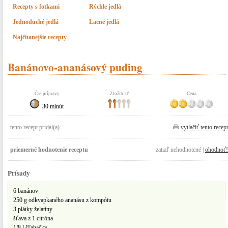
Recepty s fotkami
Rýchle jedlá
Jednoduché jedlá
Lacné jedlá
Najčítanejšie recepty
Banánovo-ananásový puding
Čas prípravy
Zložitosť
Cena
30 minút
tento recept pridal(a)
vytlačiť tento recept
priemerné hodnotenie receptu
zatiaľ nehodnotené |
ohodnoť!
Prísady
6 banánov
250 g odkvapkaného ananásu z kompótu
3 plátky želatíny
šťava z 1 citróna
1/8 l šľahačky