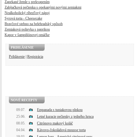
Zapekané žemle s prekvapením
Zabíjačková pečienka s opekanými novými zemiakmi
Nealkoholický ríbezľový nápoj
Syrová torta - Cheesecake
Bravčové stehno na belehradský spôsob
Zemiaková polievka s paprikou
Kapor v šampiňónovej omáčke
PRIHLÁSENIE
Prihlásenie
|
Registrácia
NOVÉ RECEPTY
09.07.
Empanada s tuniakovou plnkou
25.06.
Letné kuracie pečienky z jedného hrnca
08.05.
Citrónovo makový koláč
04.04.
Kávovo-čokoládová mousse torta
19.03.
Lemon bars - Americké citrónové rezy