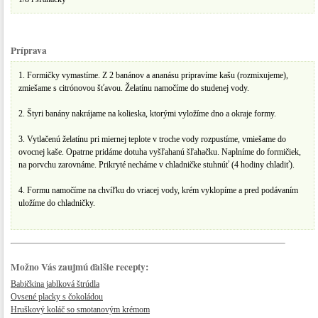
Príprava
1. Formičky vymastíme. Z 2 banánov a ananásu pripravíme kašu (rozmixujeme),
zmiešame s citrónovou šťavou. Želatínu namočíme do studenej vody.
2. Štyri banány nakrájame na kolieska, ktorými vyložíme dno a okraje formy.
3. Vytlačenú želatínu pri miernej teplote v troche vody rozpustíme, vmiešame do
ovocnej kaše. Opatrne pridáme dotuha vyšľahanú šľahačku. Naplníme do formičiek,
na porvchu zarovnáme. Prikryté necháme v chladničke stuhnúť (4 hodiny chladiť).
4. Formu namočíme na chvíľku do vriacej vody, krém vyklopíme a pred podávaním
uložíme do chladničky.
Možno Vás zaujmú ďalšie recepty:
Babičkina jablková štrúdla
Ovsené placky s čokoládou
Hruškový koláč so smotanovým krémom