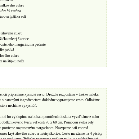
anilkového cukru
kôra ½ citróna
ávová lyžička soli
štálového cukru
žička mletej škorice
pusteného margarínu na pečenie
dké jablká
álového cukru
ca na štipku noža
iencií pripravíme kysnuté cesto. Droždie rozpustíme v troške mlieka,
u s ostatnými ingredienciami dôkladne vypracujeme cesto. Odložíme
esto a necháme vykysnúť.
snutí ho vyklopíme na bohato pomúčenú dosku a vyvaľkáme z neho
k obdĺžnikového tvaru veľkosti 70 x 60 cm. Pomocou štetca celý
ta potrieme rozpusteným margarínom. Nasypeme naň vopred
zmes kryštálového cukru a mletej škorice. Cesto narežeme na 4 pásiky