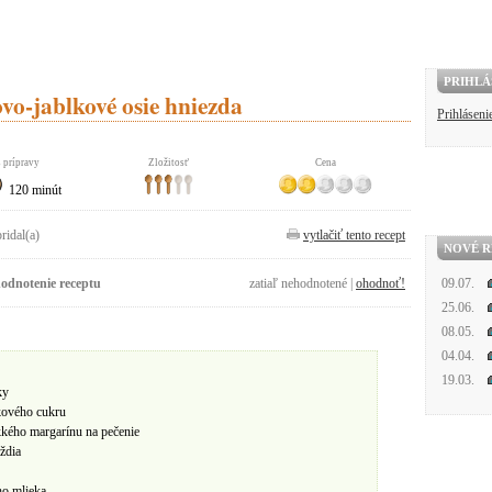
PRIHLÁ
vo-jablkové osie hniezda
Prihláseni
 prípravy
Zložitosť
Cena
120 minút
pridal(a)
vytlačiť tento recept
NOVÉ R
odnotenie receptu
zatiaľ nehodnotené |
ohodnoť!
09.07.
25.06.
08.05.
04.04.
19.03.
ky
kového cukru
kého margarínu na pečenie
ždia
ho mlieka