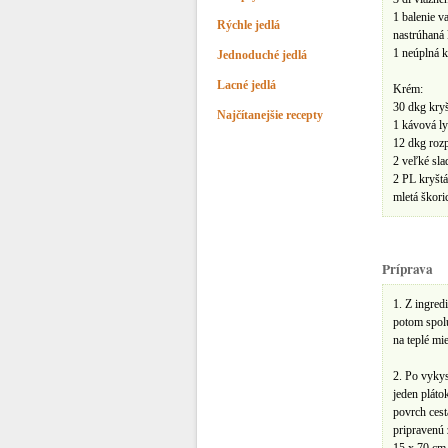
1 balenie v
Rýchle jedlá
nastrúhaná 
1 neúplná k
Jednoduché jedlá
Lacné jedlá
Krém:
30 dkg kry
Najčítanejšie recepty
1 kávová ly
12 dkg roz
2 veľké sla
2 PL kryšt
mletá škori
Príprava
1. Z ingred
potom spol
na teplé mi
2. Po vyky
jeden pláto
povrch ces
pripravenú 