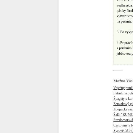
15 x 70 cm
vedľa seba
pásiky širo
vytvarujem
na pečenie.
3. Po vykys
4. Pripraví
s pridaním 
jablkovou 
Možno Vás 
Vaječný punč
Pstruh na byli
Špagety s kur
Zemiakový gu
Zbojnícke raž
Šalát "RUM
Stredomorská
Cestoviny s 
Syrové fašírk