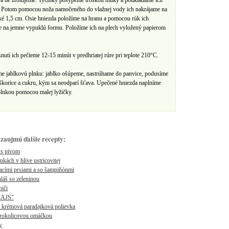
 a tie zrolujeme. Tyčinky posypeme troškou múky a poukladáme ich
. Potom pomocou noža namočeného do vlažnej vody ich nakrájame na
ké 1,5 cm. Osie hniezda položíme na hranu a pomocou rúk ich
e na jemne vypuklú formu. Položíme ich na plech vyložený papierom
nutí ich pečieme 12-15 minút v predhriatej rúre pri teplote 210°C.
me jablkovú plnku: jablko ošúpeme, nastrúhame do panvice, podusíme
škorice a cukru, kým sa neodparí šťava. Upečené hniezda naplníme
plnkou pomocou malej lyžičky.
zaujmú ďalšie recepty:
 s pivom
nkách v hlive ustricovitej
acími prsiami a so šampiňónmi
láš so zeleninou
niči
CAJS"
 krémová paradajková polievka
brokolicovou omáčkou
y