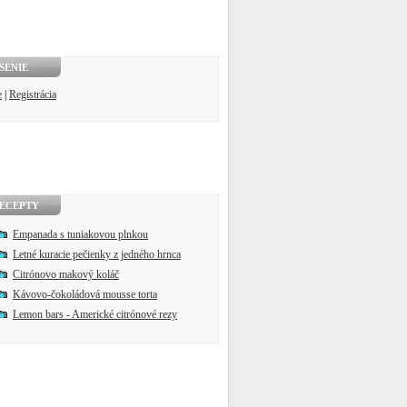
SENIE
e
|
Registrácia
ECEPTY
Empanada s tuniakovou plnkou
Letné kuracie pečienky z jedného hrnca
Citrónovo makový koláč
Kávovo-čokoládová mousse torta
Lemon bars - Americké citrónové rezy