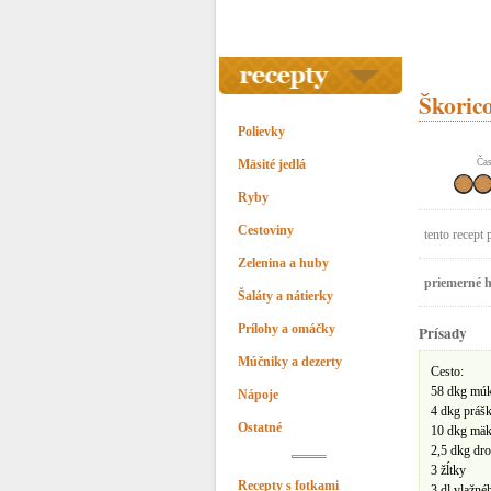
Škorico
Polievky
Mäsité jedlá
Čas
Ryby
Cestoviny
tento recept 
Zelenina a huby
priemerné h
Šaláty a nátierky
Prílohy a omáčky
Prísady
Múčniky a dezerty
Cesto:
58 dkg mú
Nápoje
4 dkg práš
Ostatné
10 dkg mäk
2,5 dkg dro
3 žĺtky
Recepty s fotkami
3 dl vlažné