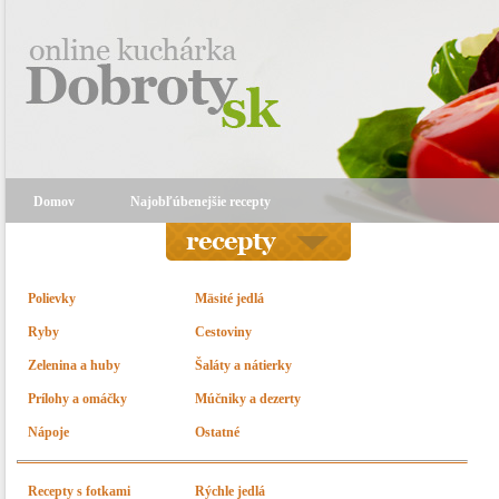
Domov
Najobľúbenejšie recepty
Polievky
Mäsité jedlá
Ryby
Cestoviny
Zelenina a huby
Šaláty a nátierky
Prílohy a omáčky
Múčniky a dezerty
Nápoje
Ostatné
Recepty s fotkami
Rýchle jedlá