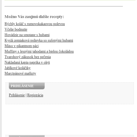
Možno Vás zaujmú ďalšie recepty:
Rýchly koláč s rumovokakaovou polevou
Včelie bodnutie
Hovädzie na smotane s hubami
Kyslá zemiaková polievka so sušenými hubami
Mäso v pikantnom páci
Muffiny s lesnými jahodami a bielou čokoládou
Tvarohový zákusok bez pečenia
Nakladaná kapia paprika v oleji
Jablkové koláčiky
Marcipánové maškrty
PRIHLÁSENIE
Prihlásenie
|
Registrácia