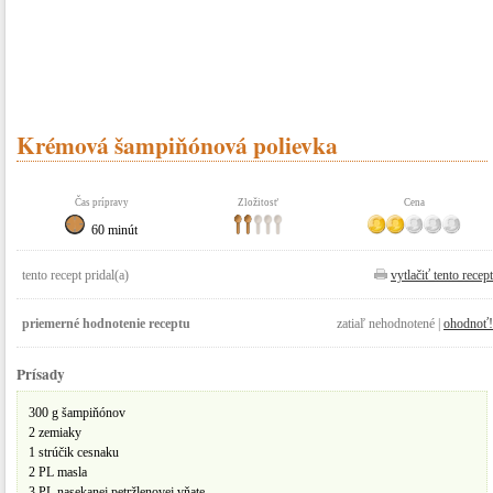
Krémová šampiňónová polievka
Čas prípravy
Zložitosť
Cena
60 minút
tento recept pridal(a)
vytlačiť tento recept
priemerné hodnotenie receptu
zatiaľ nehodnotené |
ohodnoť!
Prísady
300 g šampiňónov
2 zemiaky
1 strúčik cesnaku
2 PL masla
3 PL nasekanej petržlenovej vňate