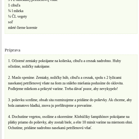
1 cibuľa
¾ l mlieka
¼ ČL vegety
soľ
mleté čierne korenie
Príprava
1. Očistené zemiaky pokrájame na kolieska, cibuľu a cesnak nadrobno. Huby
očistíme, nožičky nakrájame.
2. Maslo speníme. Zemiaky, nožičky húb, cibuľu a cesnak, spolu s 2 lyžicami
nasekanej petržlenovej vňate na ňom za stáleho miešania podusíme do sklovita.
Podlejeme mliekom a prikryté varíme. Treba dávať pozor, aby nevykypelo!
3. polievku scedíme, obsah sita rozmixujeme a pridáme do polievky. Ak chceme, aby
bola zamatovo hladká, znova ju prefiltrujeme a prevaríme.
4. Dochutíme vegetou, osolíme a okoreníme. Klobúčiky šampiňónov pokrájame na
plátky priamo do polievky, aby zostali biele, a ešte 10 minút varíme na miernom ohni.
Ochutíme, pridáme nadrobno nasekanú petržlenovú vňať.