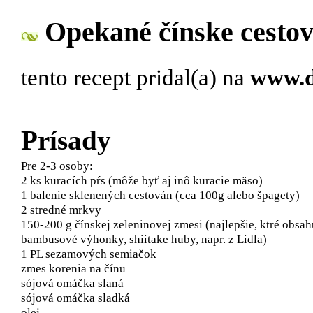
Opekané čínske cesto
tento recept pridal(a)
na
www.d
Prísady
Pre 2-3 osoby:
2 ks kuracích pŕs (môže byť aj in​ô kuracie mäso)
1 balenie sklenených ​cestován (cca 100g alebo špagety)
2 stredné mrkvy
150-200 g ​čínskej zeleninovej zmesi (najlepšie, ktré obsah
bambusové výhonky, shiitake huby, napr. z Lidl​a​)
1 PL sezamových semiačok
zmes koren​ia na​ čín​u​
sójová omáčka ​slaná​
sójová omáčka sladká​
olej