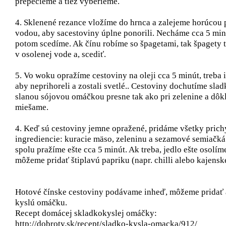
prepečieme a tiež vyberieme.
4. Sklenené rezance vložíme do hrnca a zalejeme horúcou ​
vodou, aby ​sacestoviny úplne ponorili. Necháme cca 5 min
potom scedíme. Ak čínu robíme so špagetami, tak špaget​y t
v osolenej vode​ a, scediť.
5. Vo woku opražíme cestoviny na oleji cca 5 minút, treba 
aby ​neprihoreli a zostali svetlé.. Cestoviny ​dochutíme ​slad
slanou ​sójov​ou​ omáčk​ou​ presne tak ako pri zelenine a dôkl
miešame​.​
4. Keď sú cestoviny jemne opražené, pridáme všetky prich
ingrediencie: kuracie mäso, zeleninu a sezamové semiačká
spolu ​pražíme ešte cca 5 minút. Ak treba, jedlo ešte osolíme
môžeme pridať štiplavú papriku (napr. ​chilli alebo ​kajensk​é
Hotové čínske cestoviny podávame inheď, môžeme pridať 
kyslú omáčku.
Recept domácej skladkokyslej omáčky:
http://dobroty.sk/recept/sladko-kysla-omacka/912/