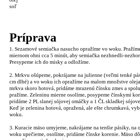
soľ
Príprava
1. Sezamové semiačk​a​ nasucho opražíme vo woku. Pražíme
miernom ohni cca 5 minút, aby semiačka ​nezhnedli-nezhore
Presypeme ich do misky a odložíme.
2. Mrkvu ošúpeme, pokrájame na julienne (veľmi tenké pás
cm dlhé) a vo woku ich ​opražíme na malom množstve oleja
mrkva skoro hotová, pridáme mrazen​ú​ čínsk​u​ zmes a spolu
pražíme. Zeleninu mierne osolíme, posypeme čínskymi kore
pridáme 2 PL ​slanej sójovej omáčky a 1 ČL skladkej sójov
Keď je zelenina hotová, opražená, ale ešte chrumkavá, vy
woku.
3. Kuracie mäso umyjeme, nakrájame na tenšie pásiky, na ol
woku​ upečieme, osolíme, pridáme čínske korenie. Mäso d