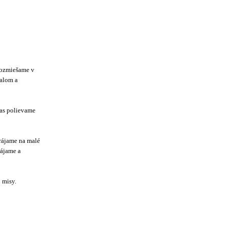
rozmiešame v
balom a
čas polievame
rájame na malé
ájame a
 misy.