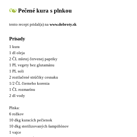
Pečené kura s plnkou
tento recept pridal(a)
na
www.dobroty.sk
Prísady
1 kura
1 dl oleja
2 ČL mletej červenej papriky
1 PL vegety bez glutamánu
1 PL soli
2 roztlačené strúčiky cesnaku
1/2 ČL čierneho korenia
1 ČL rozmarínu
2 dl vody
Plnka:
6 rožkov
10 dkg kuracích pečienok
10 dkg sterilizovaných šampiňónov
1 vajce