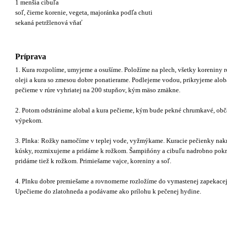
1 menšia cibuľa
soľ, čierne korenie, vegeta, majoránka podľa chuti
sekaná petržlenová vňať
Príprava
1. Kura rozpolíme, umyjeme a osušíme. Položíme na plech, všetky koreniny 
oleji a kura so zmesou dobre ponatierame. Podlejeme vodou, prikryjeme alo
pečieme v rúre vyhriatej na 200 stupňov, kým mäso zmäkne.
2. Potom odstránime alobal a kura pečieme, kým bude pekné chrumkavé, ob
výpekom.
3. Plnka: Rožky namočíme v teplej vode, vyžmýkame. Kuracie pečienky nak
kúsky, rozmixujeme a pridáme k rožkom. Šampiňóny a cibuľu nadrobno pokr
pridáme tiež k rožkom. Primiešame vajce, koreniny a soľ.
4. Plnku dobre premiešame a rovnomerne rozložíme do vymastenej zapekacej
Upečieme do zlatohneda a podávame ako prílohu k pečenej hydine.