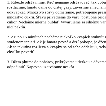
1. Ríbezle odšťavníme. Keď nemáme odšťavovač, tak bobu
roztlačíme, hmotu dáme do čistej gázy, zavesíme a nechám
odkvapkať. Množstvo šťavy odmeriame, potrebujeme pres
množstvo cukru. Šťavu privedieme do varu, postupne pri
cukor. Necháme mierne bublať. Vyvarujeme sa silnému varu
ničí pektín.
2. Asi po 15 minútach necháme niekoľko kvapiek stuhnúť 
studenom tanieri. Ak je hmota pevná a drží pokope, je dže
Ak sa tekutina rozlieva a kvapky sa od seba oddeľujú, treb
chvíľku povariť.
3. Džem plníme do pohárov, prikrývame utierkou a dávam
odpočinúť. Napevno uzatvárame neskôr.