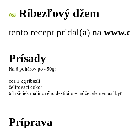
Ríbezľový džem
tento recept pridal(a)
na
www.d
Prísady
Na 6 pohárov po 450g:
cca 1 kg ríbezlí
želírovací cukor
6 lyžičiek malinového destilátu – môže, ale nemusí byť
Príprava