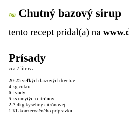
Chutný bazový sirup
tento recept pridal(a)
na
www.d
Prísady
cca 7 litrov:
20-25 veľkých bazových kvetov
4 kg cukru
6 l vody
5 ks umytých citrónov
2-3 dkg kyseliny citrónovej
1 KL konzervačného prípravku