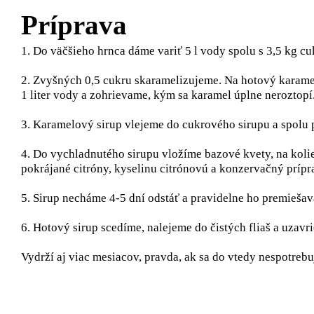
Príprava
1. Do väčšieho hrnca dáme variť 5 l vody spolu s 3,5 kg cu
2. Zvyšných 0,5 cukru skaramelizujeme. Na hotový karame
1 liter vody a zohrievame, kým sa karamel úplne neroztopí
3. Karamelový sirup vlejeme do cukrového sirupu a spolu 
4. Do vychladnutého sirupu vložíme bazové kvety, na koli
pokrájané citróny, kyselinu citrónovú a konzervačný prípr
5. Sirup necháme 4-5 dní odstáť a pravidelne ho premieša
6. Hotový sirup scedíme, nalejeme do čistých fliaš a uzavr
Vydrží aj viac mesiacov, pravda, ak sa do vtedy nespotrebuj