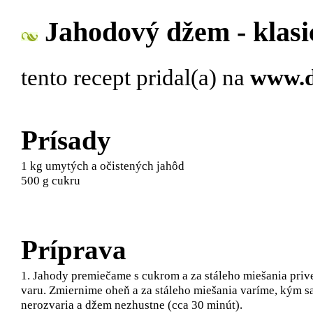
Jahodový džem - klasi
tento recept pridal(a)
na
www.d
Prísady
1 kg umytých a očistených jahôd
500 g cukru
Príprava
1. Jahody premiečame s cukrom a za stáleho miešania pri
varu. Zmiernime oheň a za stáleho miešania varíme, kým s
nerozvaria a džem nezhustne (cca 30 minút).