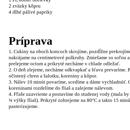
2 zväzky kôpru
4 dlhé pálivé papriky
Príprava
1. Cukiny na oboch koncoch skrojíme, pozdĺžne prekrojím
nakrájame na centimetrové polkruhy. Zmiešame so soľou 
prelejeme octom a prikryté necháme v chlade odležať.
2. O deň zlejeme, necháme odkvapkať a šťavu prevaríme. 
očistený chren a šalotku, koreniny a kôpor.
3. Nálev 10 minút povaríme, scedíme a dáme vychladnúť. 
koreninami rozdelíme do fliaš a zalejeme nálevom.
4. Fľaše uzavrieme a postavíme do studenej vody (mala by
¾ výšky fliaš). Prikryté zohrejeme na 80°C a takto 15 minú
pasterizujeme.