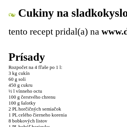
Cukiny na sladkokysl
tento recept pridal(a)
na
www.d
Prísady
Rozpočet na 4 fľaše po 1 l:
3 kg cukín
60 g soli
450 g cukru
½ l vínneho octu
100 g čerstvého chrenu
100 g šalotky
2 PL horčičných semiačok
1 PL celého čierneho korenia
8 bobkových listov
1 PL bobúľ borievky