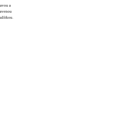
ťavou a
pravenou
ažítkou.