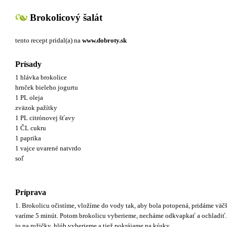
Brokolicový šalát
tento recept pridal(a)
na
www.dobroty.sk
Prísady
1 hlávka brokolice
hrnček bieleho jogurtu
1 PL oleja
zväzok pažítky
1 PL citrónovej šťavy
1 ČL cukru
1 paprika
1 vajce uvarené natvrdo
soľ
Príprava
1. Brokolicu očistíme, vložíme do vody tak, aby bola potopená, pridáme väčši
varíme 5 minút. Potom brokolicu vyberieme, necháme odkvapkať a ochladiť
ju na ružičky, hlúb vyberieme a tiež pokrájame na kúsky.