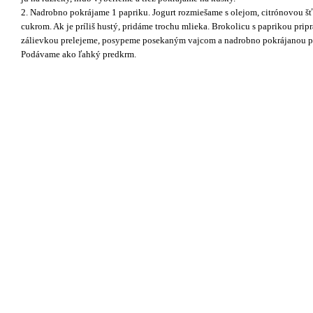
2. Nadrobno pokrájame 1 papriku. Jogurt rozmiešame s olejom, citrónovou š
cukrom. Ak je príliš hustý, pridáme trochu mlieka. Brokolicu s paprikou pri
zálievkou prelejeme, posypeme posekaným vajcom a nadrobno pokrájanou p
Podávame ako ľahký predkrm.